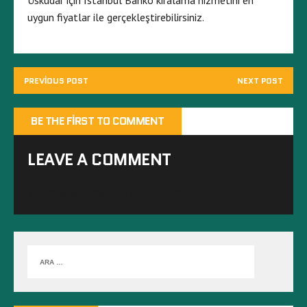
Üsküdar için İstanbul Banko kiralama hizmetini en
uygun fiyatlar ile gerçekleştirebilirsiniz.
PREVIOUS POST
NEXT POST
BE THE FIRST TO COMMENT
LEAVE A COMMENT
Yorum yapabilmek için
oturum açmalısınız
.