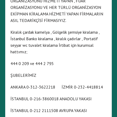
ORGANİZASYONU HİZMETİ YAPAN , FUAR
ORGANİZASYONU VE HER TÜRLÜ ORGANİZASYON
EKİPMAN KİRALAMA HİZMETİ YAPAN FİRMALARIN
ASIL TEDARİKÇİSİ FİRMASIYIZ.
Kiralık çardak kamelya , Gölgelik şemsiye kiralama ,
İstanbul Banko kiralama , kiralık çadırlar , Portatif
seyyar wc tuvalet kiralama İrtibat için kurumsal
hattımız;
444 0 209 ve 444 2 795
ŞUBELERİMİZ
ANKARA 0-312-3622218 İZMİR 0-232-4418814
İSTANBUL 0-216-3860018 ANADOLU YAKASI
İSTANBUL 0-212 2111508 AVRUPA YAKASI