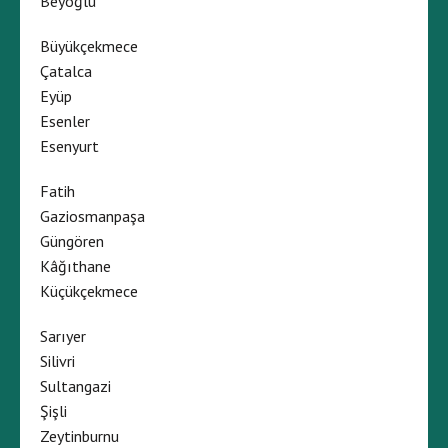
Beyoğlu
Büyükçekmece
Çatalca
Eyüp
Esenler
Esenyurt
Fatih
Gaziosmanpaşa
Güngören
Kâğıthane
Küçükçekmece
Sarıyer
Silivri
Sultangazi
Şişli
Zeytinburnu